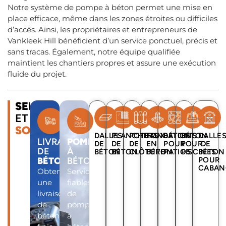
Notre système de pompe à béton permet une mise en
place efficace, même dans les zones étroites ou difficiles
d’accès. Ainsi, les propriétaires et entrepreneurs de
Vankleek Hill bénéficient d’un service ponctuel, précis et
sans tracas. Également, notre équipe qualifiée
maintient les chantiers propres et assure une exécution
fluide du projet.
SERVICES
ET
SOLUTIONS
DALLES
PLANCHERS
POTEAUX
FONDATIONS
BÉTON
BÉTON
DALLE
LIVRAISON
POMPE
DE
DE
DE
EN
POUR
POUR
DE
DE
À
BÉTON
BÉTON
CLÔTURE
BÉTON
PATIOS
PISCINES
BÉTON
BÉTON
BÉTON
POUR
CABAN
Obtenez
Services
une
fiables
livraison
de
de
pompe
béton
à