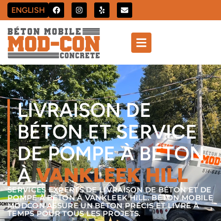
ENGLISH
LIVRAISON DE
BÉTON ET SERVICE
DE POMPE À BÉTON
À
VANKLEEK HILL
SERVICES EXPERTS DE LIVRAISON DE BÉTON ET DE
POMPE À BÉTON À VANKLEEK HILL. BÉTON MOBILE
MODCON ASSURE UN BÉTON PRÉCIS ET LIVRÉ À
TEMPS POUR TOUS LES PROJETS.