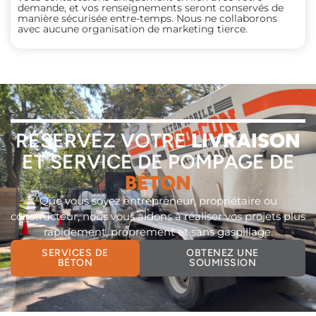
demande, et vos renseignements seront conservés de
manière sécurisée entre-temps. Nous ne collaborons
avec aucune organisation de marketing tierce.
RÉSERVEZ VOTRE
LIVRAISON
ET SERVICE DE POMPAGE DE
BÉTON
Que vous soyez entrepreneur, propriétaire ou
constructeur, nous vous aidons à réaliser vos projets plus
rapidement, proprement et sans gaspillage.
SERVICES DE
OBTENEZ UNE
BÉTON
SOUMISSION