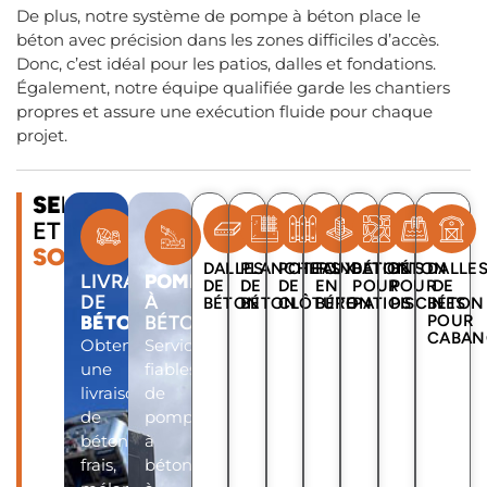
De plus, notre système de pompe à béton place le
béton avec précision dans les zones difficiles d’accès.
Donc, c’est idéal pour les patios, dalles et fondations.
Également, notre équipe qualifiée garde les chantiers
propres et assure une exécution fluide pour chaque
projet.
SERVICES
ET
SOLUTIONS
DALLES
PLANCHERS
POTEAUX
FONDATIONS
BÉTON
BÉTON
DALLE
LIVRAISON
POMPE
DE
DE
DE
EN
POUR
POUR
DE
DE
À
BÉTON
BÉTON
CLÔTURE
BÉTON
PATIOS
PISCINES
BÉTON
BÉTON
BÉTON
POUR
CABAN
Obtenez
Services
une
fiables
livraison
de
de
pompe
béton
à
frais,
béton