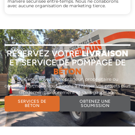
manière sécurisée entre-temps. Nous ne collaborons
avec aucune organisation de marketing tierce.
RÉSERVEZ VOTRE
LIVRAISON
ET SERVICE DE POMPAGE DE
BÉTON
Que vous soyez entrepreneur, propriétaire ou
constructeur, nous vous aidons à réaliser vos projets plus
rapidement, proprement et sans gaspillage.
SERVICES DE
OBTENEZ UNE
BÉTON
SOUMISSION