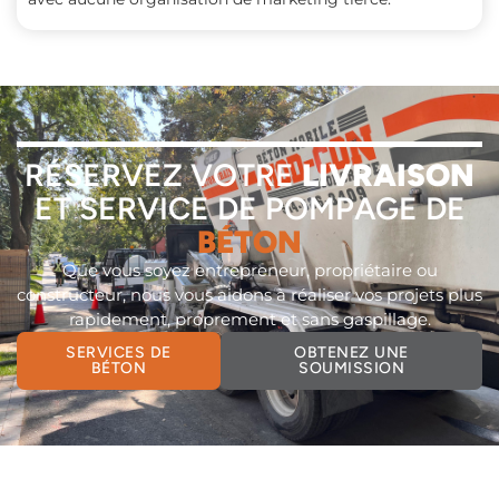
RÉSERVEZ VOTRE
LIVRAISON
ET SERVICE DE POMPAGE DE
BÉTON
Que vous soyez entrepreneur, propriétaire ou
constructeur, nous vous aidons à réaliser vos projets plus
rapidement, proprement et sans gaspillage.
SERVICES DE
OBTENEZ UNE
BÉTON
SOUMISSION