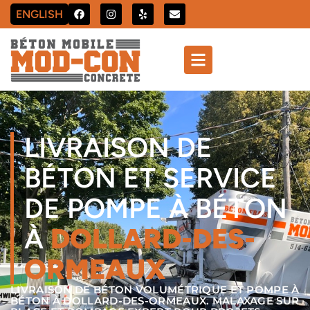
ENGLISH
LIVRAISON DE
BÉTON ET SERVICE
DE POMPE À BÉTON
À
DOLLARD-DES-
ORMEAUX
LIVRAISON DE BÉTON VOLUMÉTRIQUE ET POMPE À
BÉTON À DOLLARD-DES-ORMEAUX. MALAXAGE SUR