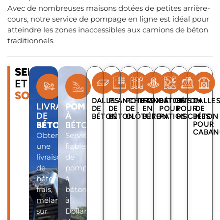
Avec de nombreuses maisons dotées de petites arrière-
cours, notre service de pompage en ligne est idéal pour
atteindre les zones inaccessibles aux camions de béton
traditionnels.
SERVICES
ET
SOLUTIONS
DALLES
PLANCHERS
POTEAUX
FONDATIONS
BÉTON
BÉTON
DALLE
LIVRAISON
POMPE
DE
DE
DE
EN
POUR
POUR
DE
DE
À
BÉTON
BÉTON
CLÔTURE
BÉTON
PATIOS
PISCINES
BÉTON
BÉTON
BÉTON
POUR
CABAN
Obtenez
Services
une
fiables
livraison
de
de
pompe
béton
à
frais,
béton
mélangé
à
sur
Dollard-